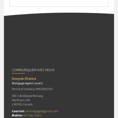
COMMUNIQUER AVEC NOUS
Deepak Khanna
Mortgage Agent Level 2
Permis d’initiateur #M23005794
300-140 Allstate Parkway
Markham, ON
L3R 5Y8, Canada
Courriel:
s4mortgages@gmail.com
Mobile:
647-901-6362